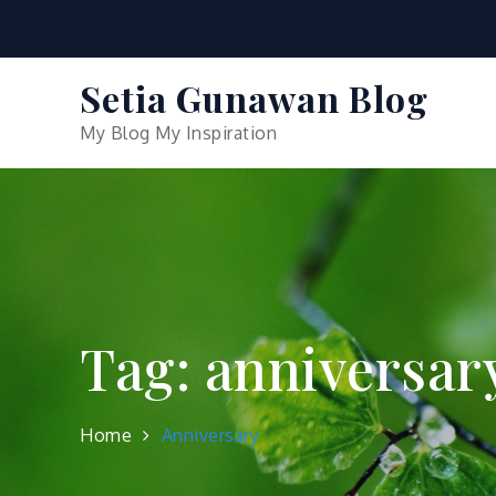
Skip
to
content
Setia Gunawan Blog
My Blog My Inspiration
Tag:
anniversar
Home
Anniversary