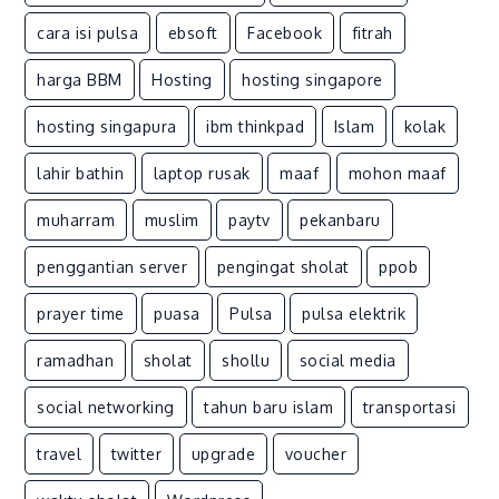
Pressure
1008
cara isi pulsa
ebsoft
Facebook
fitrah
harga BBM
Hosting
hosting singapore
hosting singapura
ibm thinkpad
Islam
kolak
lahir bathin
laptop rusak
maaf
mohon maaf
muharram
muslim
paytv
pekanbaru
penggantian server
pengingat sholat
ppob
prayer time
puasa
Pulsa
pulsa elektrik
ramadhan
sholat
shollu
social media
social networking
tahun baru islam
transportasi
travel
twitter
upgrade
voucher