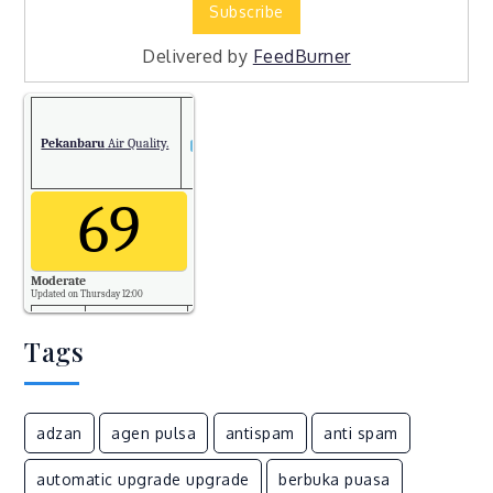
Delivered by
FeedBurner
Pekanbaru
Air Quality.
69
Moderate
Updated on Thursday 12:00
Tags
PM2.5
69
Temp.
adzan
agen pulsa
antispam
anti spam
34
automatic upgrade upgrade
berbuka puasa