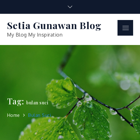
Skip
to
content
Setia Gunawan Blog
Menu
My Blog My Inspiration
Tag:
bulan suci
Home
Bulan Suci