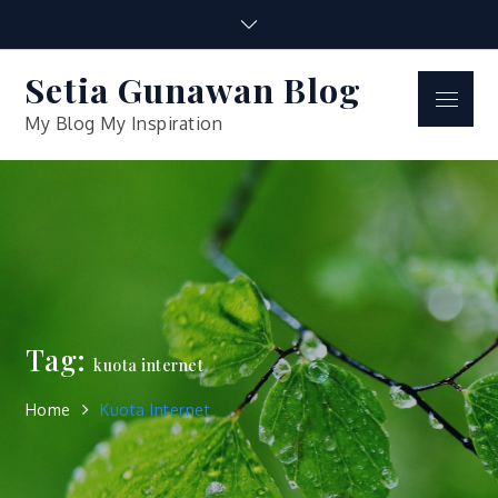
Skip
to
content
Setia Gunawan Blog
Menu
My Blog My Inspiration
Tag:
kuota internet
Home
Kuota Internet