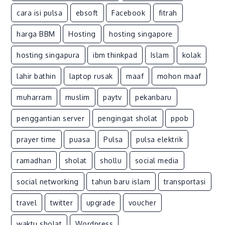
Pressure
1008
cara isi pulsa
ebsoft
Facebook
fitrah
harga BBM
Hosting
hosting singapore
hosting singapura
ibm thinkpad
Islam
kolak
lahir bathin
laptop rusak
maaf
mohon maaf
muharram
muslim
paytv
pekanbaru
penggantian server
pengingat sholat
ppob
prayer time
puasa
Pulsa
pulsa elektrik
ramadhan
sholat
shollu
social media
social networking
tahun baru islam
transportasi
travel
twitter
upgrade
voucher
waktu sholat
Wordpress