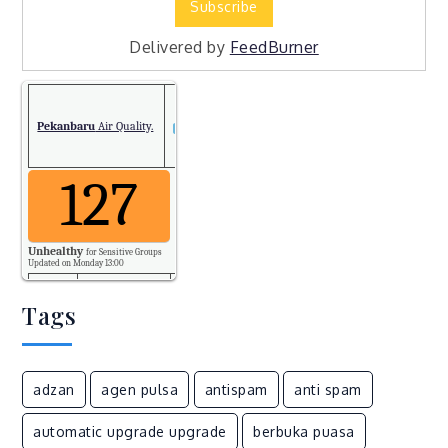
Delivered by
FeedBurner
Pekanbaru
Air Quality.
127
Unhealthy
for Sensitive Groups
Updated on Monday 13:00
Tags
PM2.5
127
Temp.
adzan
agen pulsa
antispam
anti spam
33
automatic upgrade upgrade
berbuka puasa