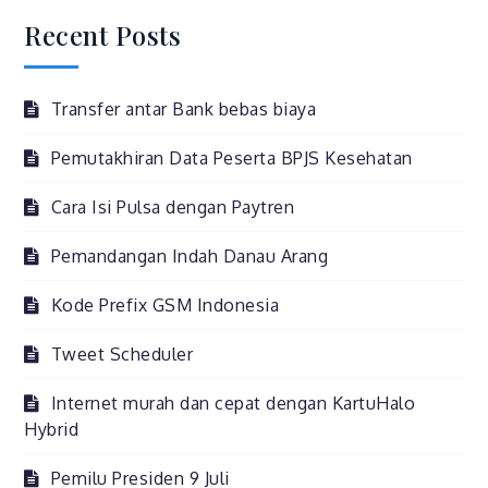
murah
Recent Posts
dan
cepat
dengan
Transfer antar Bank bebas biaya
KartuHalo
Hybrid
Pemutakhiran Data Peserta BPJS Kesehatan
Cara Isi Pulsa dengan Paytren
Pemandangan Indah Danau Arang
Kode Prefix GSM Indonesia
Tweet Scheduler
Internet murah dan cepat dengan KartuHalo
Hybrid
Pemilu Presiden 9 Juli