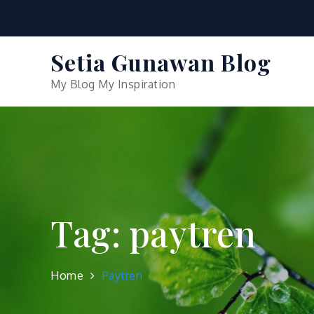
Skip
to
content
Setia Gunawan Blog
My Blog My Inspiration
Tag:
paytren
Home
Paytren