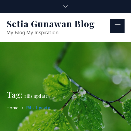
Skip
to
content
Setia Gunawan Blog
Menu
My Blog My Inspiration
Tag:
rilis update
Home
Rilis Update