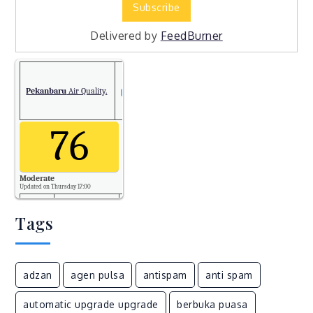
Delivered by
FeedBurner
Pekanbaru
Air Quality.
76
Moderate
Updated on Thursday 17:00
Tags
PM2.5
76
Temp.
adzan
agen pulsa
antispam
anti spam
34
automatic upgrade upgrade
berbuka puasa