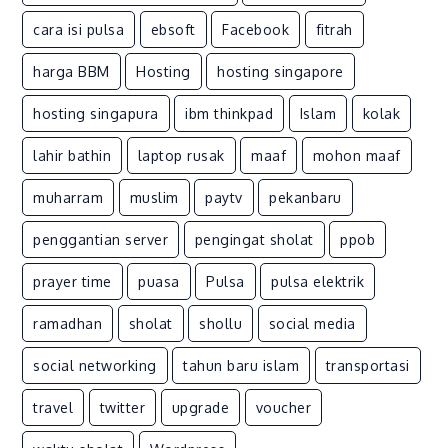
Pressure
1006
cara isi pulsa
ebsoft
Facebook
fitrah
harga BBM
Hosting
hosting singapore
hosting singapura
ibm thinkpad
Islam
kolak
lahir bathin
laptop rusak
maaf
mohon maaf
muharram
muslim
paytv
pekanbaru
penggantian server
pengingat sholat
ppob
prayer time
puasa
Pulsa
pulsa elektrik
ramadhan
sholat
shollu
social media
social networking
tahun baru islam
transportasi
travel
twitter
upgrade
voucher