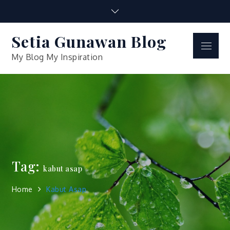
Skip
to
content
Setia Gunawan Blog
Menu
My Blog My Inspiration
Tag:
kabut asap
Home
Kabut Asap