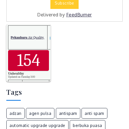
Delivered by
FeedBurner
Pekanbaru
Air Quality.
154
Unhealthy
Updated on Tuesday 3:00
Tags
PM2.5
154
Temp.
adzan
agen pulsa
antispam
anti spam
26
automatic upgrade upgrade
berbuka puasa