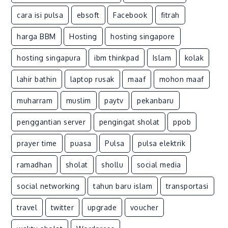
Pressure
1007
cara isi pulsa
ebsoft
Facebook
fitrah
harga BBM
Hosting
hosting singapore
hosting singapura
ibm thinkpad
Islam
kolak
lahir bathin
laptop rusak
maaf
mohon maaf
muharram
muslim
paytv
pekanbaru
penggantian server
pengingat sholat
ppob
prayer time
puasa
Pulsa
pulsa elektrik
ramadhan
sholat
shollu
social media
social networking
tahun baru islam
transportasi
travel
twitter
upgrade
voucher